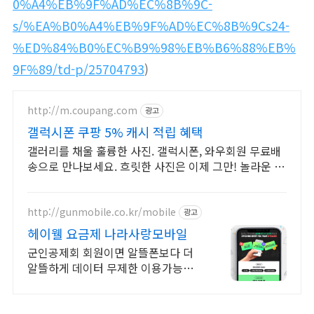
0%A4%EB%9F%AD%EC%8B%9C-
s/%EA%B0%A4%EB%9F%AD%EC%8B%9Cs24-
%ED%84%B0%EC%B9%98%EB%B6%88%EB%
9F%89/td-p/25704793
)
http://m.coupang.com
광고
갤럭시폰 쿠팡 5% 캐시 적립 혜택
갤러리를 채울 훌륭한 사진. 갤럭시폰, 와우회원 무료배
송으로 만나보세요. 흐릿한 사진은 이제 그만! 놀라운 카
메라 성능으로 일상을 작품처럼 담아보세요.
http://gunmobile.co.kr/mobile
광고
헤이웰 요금제 나라사랑모바일
군인공제회 회원이면 알뜰폰보다 더
알뜰하게 데이터 무제한 이용가능한
헤이웰 요금제